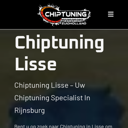
Skip
to
Chip Tuning
Toggle
content
Navigat
Home
Chiptuning
Prijzen
Lisse
Over ons
Chiptuning Lisse – Uw
Chiptuning Merken
Chiptuning Specialist In
servicegebied
Rijnsburg
Algemene Informatie
Bent u op zoek naar Chiptuning in Lisse om