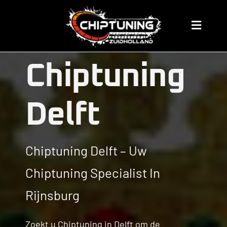
Skip
to
Chip Tuning
Toggle
content
Navigat
Home
Chiptuning
Prijzen
Delft
Over ons
Chiptuning Delft – Uw
Chiptuning Merken
Chiptuning Specialist In
servicegebied
Rijnsburg
Algemene Informatie
Zoekt u Chiptuning in Delft om de