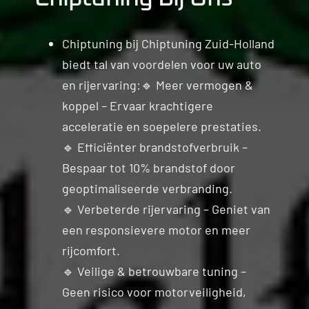
Chiptuning bij Chiptuning Zuid-Holland
biedt tal van voordelen voor uw auto
en rijervaring:🔹 Meer vermogen &
koppel – Ervaar krachtigere
acceleratie en soepelere prestaties.
🔹 Efficiënter brandstofverbruik –
Bespaar tot 10% brandstof door
geoptimaliseerde verbranding.
🔹 Verbeterde rijervaring – Geniet van
een responsievere motor en meer
rijcomfort.
🔹 Veilige & betrouwbare tuning –
Geen risico voor motorveiligheid,