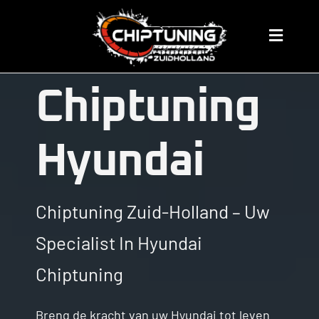
Skip
to
Chip Tuning
Toggle
content
Navigat
Home
Chiptuning
Prijzen
Hyundai
Over ons
Chiptuning Zuid-Holland – Uw
Chiptuning Merken
Specialist In Hyundai
servicegebied
Chiptuning
Algemene Informatie
Breng de kracht van uw Hyundai tot leven